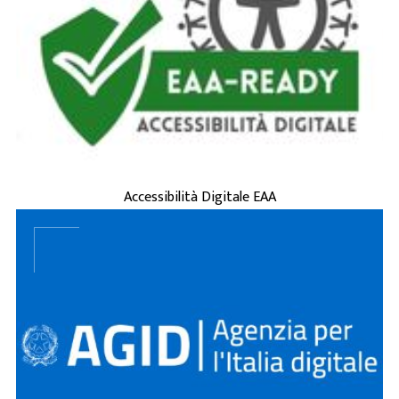
è la capacità di siti
accessibilità digitale
L'
web, applicazioni e servizi online di essere
usati da tutti, incluse persone con disabilità
(visive, uditive, motorie, cognitive) o
esigenze tempo ...
ACCESSIBILITÀ DIGITALE EAA
Accessibilità Digitale EAA
...
BRAND APPLICATION