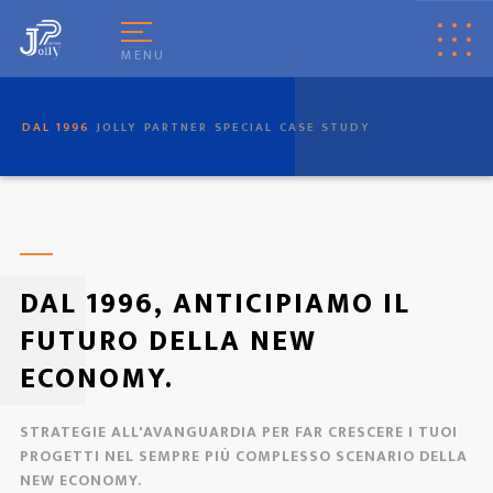
[
© Copyright
|
Privacy & Cookie Policy
|
Tag
|
Credits
]
Web Marketing
Pisa
powered by
Pisa Online
|
Italia Search
|
Network Portali
MENU
DAL 1996
JOLLY
PARTNER
SPECIAL
CASE STUDY
DAL 1996, ANTICIPIAMO IL
FUTURO DELLA NEW
ECONOMY.
STRATEGIE ALL'AVANGUARDIA PER FAR CRESCERE I TUOI
PROGETTI NEL SEMPRE PIÙ COMPLESSO SCENARIO DELLA
NEW ECONOMY.