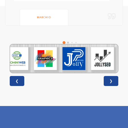
MARCHIO
❮
❯