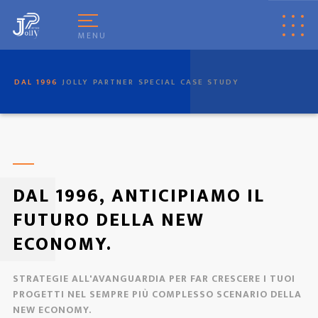
[
© Copyright
|
Privacy & Cookie Policy
|
Tag
|
Credits
]
Web Marketing
Pisa
powered by
Pisa Online
|
Italia Search
|
Network Portali
MENU
DAL 1996
JOLLY
PARTNER
SPECIAL
CASE STUDY
DAL 1996, ANTICIPIAMO IL
FUTURO DELLA NEW
ECONOMY.
STRATEGIE ALL'AVANGUARDIA PER FAR CRESCERE I TUOI
PROGETTI NEL SEMPRE PIÙ COMPLESSO SCENARIO DELLA
NEW ECONOMY.