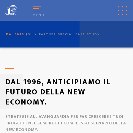
[
© Copyright
|
Privacy & Cookie Policy
|
Tag
|
Credits
]
Web Marketing
Pisa
powered by
Pisa Online
|
Italia Search
|
Network Portali
MENU
DAL 1996
JOLLY
PARTNER
SPECIAL
CASE STUDY
DAL 1996, ANTICIPIAMO IL
FUTURO DELLA NEW
ECONOMY.
STRATEGIE ALL'AVANGUARDIA PER FAR CRESCERE I TUOI
PROGETTI NEL SEMPRE PIÙ COMPLESSO SCENARIO DELLA
NEW ECONOMY.