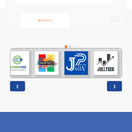
MARCHIO
❮
❯