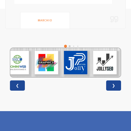
MARCHIO
❮
❯