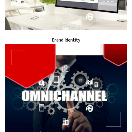
BRAND IDENTITY
Brand Identity
è l’insieme delle
Brand Marketing
Il
strategie e delle attività che hanno come
obiettivo quello di costruire, comunicare e
consolidare la percezione di un marchio nel
tempo. Non si tratta sempl ...
BRAND MARKETING