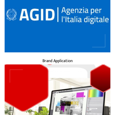
rappresenta la fase
Brand Application
La
in cui l’identità del brand prende vita
concretamente, diventando visibile e
riconoscibile attraverso tutti i suoi
strumenti di comunicazione e interazi ...
BRAND APPLICATION
Brand Application
, o identità di marca,
brand identity
La
rappresenta l’insieme degli aspetti visivi,
verbali e concettuali che definiscono
l'immagine di un'azienda, un prodotto o un
servizio agli occhi del pubb ...