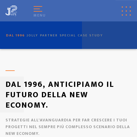
[
© Copyright
|
Privacy & Cookie Policy
|
Tag
|
Credits
]
Web Marketing
Pisa
powered by
Pisa Online
|
Italia Search
|
Network Portali
MENU
DAL 1996
JOLLY
PARTNER
SPECIAL
CASE STUDY
DAL 1996, ANTICIPIAMO IL
FUTURO DELLA NEW
ECONOMY.
STRATEGIE ALL'AVANGUARDIA PER FAR CRESCERE I TUOI
PROGETTI NEL SEMPRE PIÙ COMPLESSO SCENARIO DELLA
NEW ECONOMY.