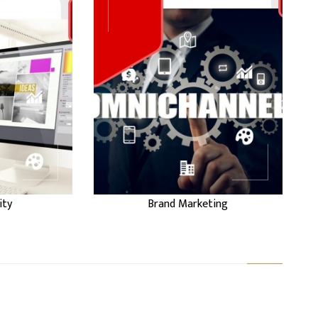
...
...
BRAND
Y
MARKETING
ity
Brand Marketing