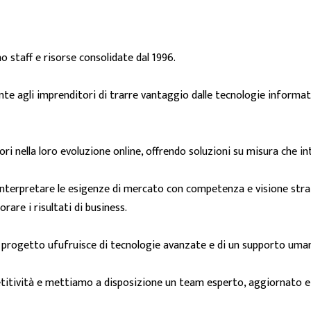
o staff e risorse consolidate dal 1996.
nte agli imprenditori di trarre vantaggio dalle tecnologie informat
ri nella loro evoluzione online, offrendo soluzioni su misura che in
 interpretare le esigenze di mercato con competenza e visione str
orare i risultati di business.
i progetto ufufruisce di tecnologie avanzate e di un supporto uma
titività e mettiamo a disposizione un team esperto, aggiornato e a