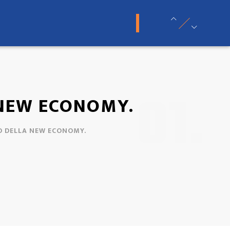
lia Search
|
Network Portali
01.
 NEW ECONOMY.
IO DELLA NEW ECONOMY.