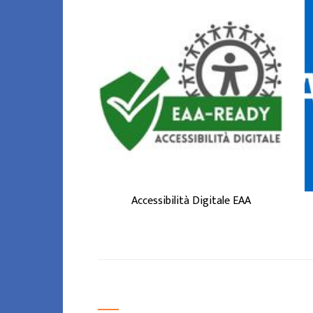
accessibilità digitale
L'
è la capacità di siti web,
applicazioni e servizi
online di essere usati da
tutti, incluse persone
con disabilità (visive,
uditive, motorie,
cognitive) o esigenze
tempo ...
ACCESSIBILITÀ
DIGITALE EAA
Accessibilità Digitale EAA