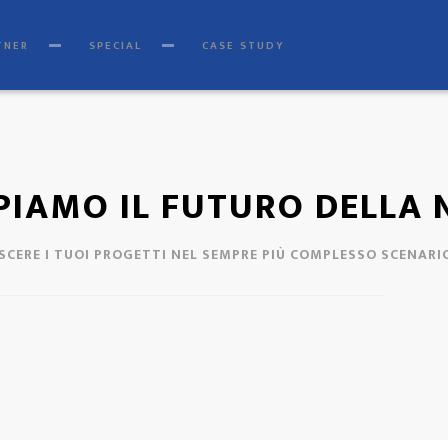
okie Policy
|
Tag
|
Credits
]
Web Marketing Pisa
powered by
Pisa Online
|
Ita
TNER
SPECIAL
CASE STUDY
IPIAMO IL FUTURO DELLA
ESCERE I TUOI PROGETTI NEL SEMPRE PIÙ COMPLESSO SCENAR