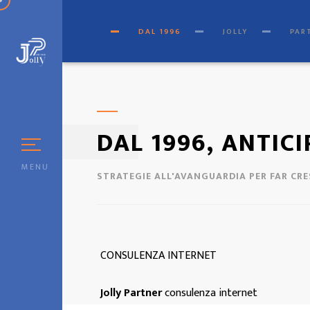
[
© Copyright
|
Privacy & Co
DAL 1996
JOLLY
PAR
DAL 1996, ANTIC
MENU
STRATEGIE ALL'AVANGUARDIA PER FAR CR
CONSULENZA INTERNET
Jolly Partner
consulenza internet