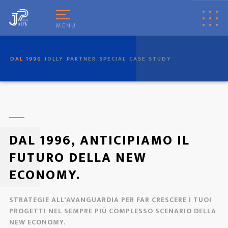
[
© Copyright
|
Privacy & Cookie Policy
|
Tag
|
Credits
]
Web Marketing
Pisa
powered by
Pisa Online
|
Italia Search
|
Network Portali
MENU
DAL 1996
JOLLY
PARTNER
SPECIAL
CASE STUDY
DAL 1996, ANTICIPIAMO IL
FUTURO DELLA NEW
ECONOMY.
STRATEGIE ALL'AVANGUARDIA PER FAR CRESCERE I TUOI
PROGETTI NEL SEMPRE PIÙ COMPLESSO SCENARIO DELLA
NEW ECONOMY.