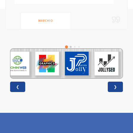
MARCHIO
❮
❯