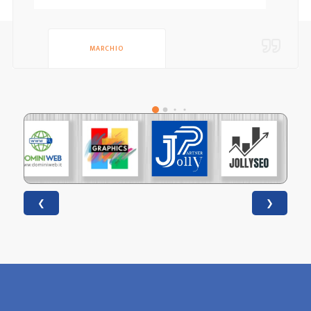
MARCHIO
❮
❯