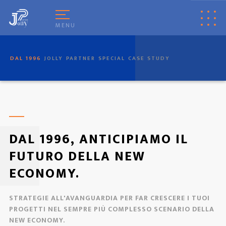
[
© Copyright
|
Privacy & Cookie Policy
|
Tag
|
Credits
]
Web Marketing
Pisa
powered by
Pisa Online
|
Italia Search
|
Network Portali
MENU
DAL 1996
JOLLY
PARTNER
SPECIAL
CASE STUDY
DAL 1996, ANTICIPIAMO IL
FUTURO DELLA NEW
ECONOMY.
STRATEGIE ALL'AVANGUARDIA PER FAR CRESCERE I TUOI
PROGETTI NEL SEMPRE PIÙ COMPLESSO SCENARIO DELLA
NEW ECONOMY.