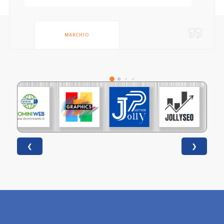
MARCHIO
❮
❯