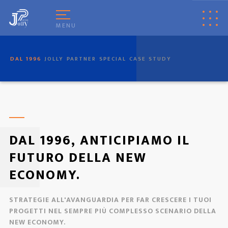
[
© Copyright
|
Privacy & Cookie Policy
|
Tag
|
Credits
]
Web Marketing
Pisa
powered by
Pisa Online
|
Italia Search
|
Network Portali
MENU
DAL 1996
JOLLY
PARTNER
SPECIAL
CASE STUDY
DAL 1996, ANTICIPIAMO IL
FUTURO DELLA NEW
ECONOMY.
STRATEGIE ALL'AVANGUARDIA PER FAR CRESCERE I TUOI
PROGETTI NEL SEMPRE PIÙ COMPLESSO SCENARIO DELLA
NEW ECONOMY.