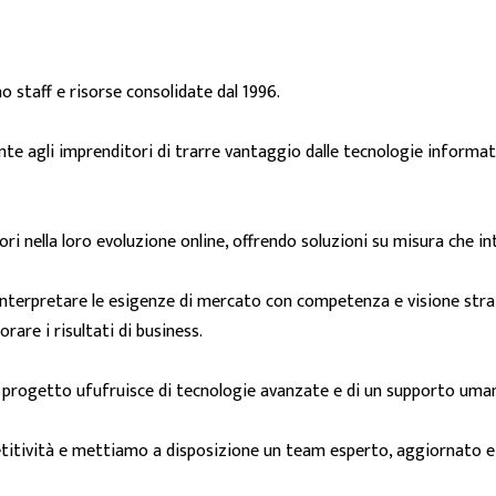
o staff e risorse consolidate dal 1996.
nte agli imprenditori di trarre vantaggio dalle tecnologie informat
ri nella loro evoluzione online, offrendo soluzioni su misura che in
 interpretare le esigenze di mercato con competenza e visione str
orare i risultati di business.
i progetto ufufruisce di tecnologie avanzate e di un supporto uma
titività e mettiamo a disposizione un team esperto, aggiornato e a