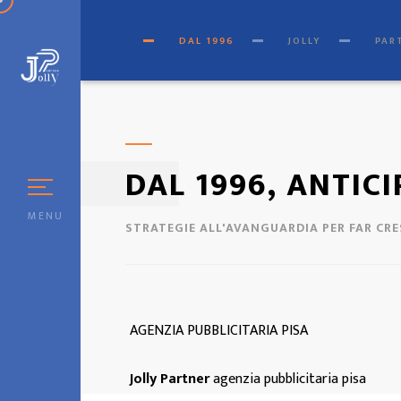
[
© Copyright
|
Privacy & Co
DAL 1996
JOLLY
PAR
DAL 1996, ANTIC
MENU
STRATEGIE ALL'AVANGUARDIA PER FAR CR
AGENZIA PUBBLICITARIA PISA
Jolly Partner
agenzia pubblicitaria pisa