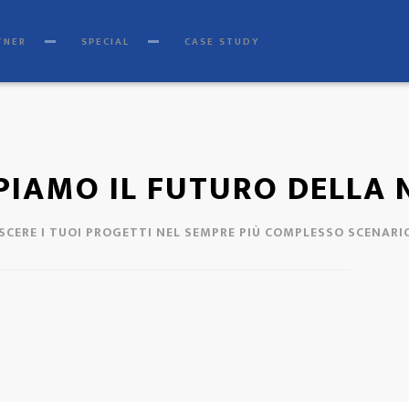
okie Policy
|
Tag
|
Credits
]
Web Marketing Pisa
powered by
Pisa Online
|
Ita
TNER
SPECIAL
CASE STUDY
IPIAMO IL FUTURO DELLA
ESCERE I TUOI PROGETTI NEL SEMPRE PIÙ COMPLESSO SCENAR