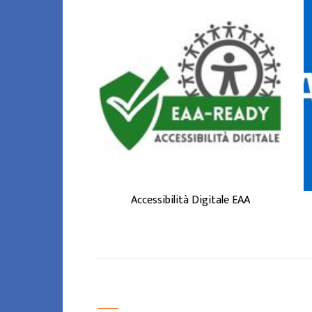
accessibilità digitale
L'
è la capacità di siti web,
applicazioni e servizi
online di essere usati da
tutti, incluse persone
con disabilità (visive,
uditive, motorie,
cognitive) o esigenze
tempo ...
ACCESSIBILITÀ
DIGITALE EAA
Accessibilità Digitale EAA