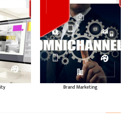
...
...
BRAND
Y
MARKETING
ity
Brand Marketing