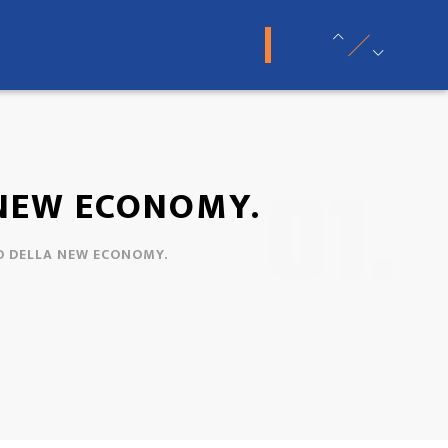
lia Search
|
Network Portali
01.
 NEW ECONOMY.
IO DELLA NEW ECONOMY.