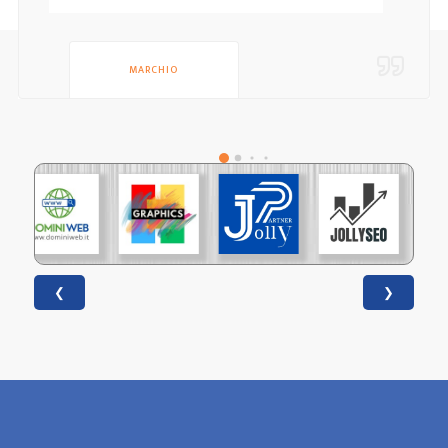
MARCHIO
❮
❯