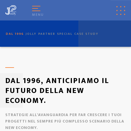
[
© Copyright
|
Privacy & Cookie Policy
|
Tag
|
Credits
]
Web Marketing
Pisa
powered by
Pisa Online
|
Italia Search
|
Network Portali
MENU
DAL 1996
JOLLY
PARTNER
SPECIAL
CASE STUDY
DAL 1996, ANTICIPIAMO IL
FUTURO DELLA NEW
ECONOMY.
STRATEGIE ALL'AVANGUARDIA PER FAR CRESCERE I TUOI
PROGETTI NEL SEMPRE PIÙ COMPLESSO SCENARIO DELLA
NEW ECONOMY.