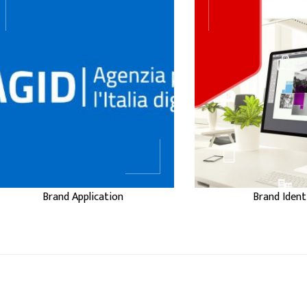
Brand Application
La
, o
brand ide
rappresenta la fase in
identità d
cui l’identità del brand
rappresenta l
prende vita
degli aspett
concretamente,
verbali e concett
diventando visibile e
definiscono l'
riconoscibile attraverso
di un'azi
tutti i suoi strumenti di
prodotto o un 
comunicazione e interazi
agli occhi del
...
BRAND
BRAND
IDENTIT
APPLICATION
Brand Application
Brand Ident