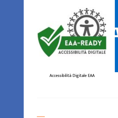
accessibilità digitale
L'
è la capacità di siti web,
applicazioni e servizi
online di essere usati da
tutti, incluse persone
con disabilità (visive,
uditive, motorie,
cognitive) o esigenze
tempo ...
ACCESSIBILITÀ
DIGITALE EAA
Accessibilità Digitale EAA