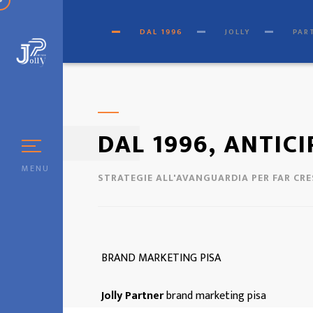
[
© Copyright
|
Privacy & Co
DAL 1996
JOLLY
PAR
DAL 1996, ANTIC
MENU
STRATEGIE ALL'AVANGUARDIA PER FAR CR
BRAND MARKETING PISA
Jolly Partner
brand marketing pisa