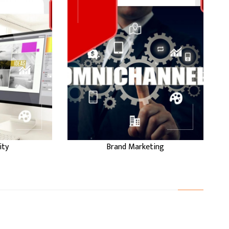
è
Brand Marketing
Il
ntity
La
l’insieme delle strategie
i marca,
e delle attività che
’insieme
hanno come obiettivo
i visivi,
quello di costruire,
uali che
comunicare e
immagine
consolidare la
enda, un
percezione di un
servizio
marchio nel tempo. Non
 pubb ...
si tratta sempl ...
BRAND
Y
MARKETING
ity
Brand Marketing