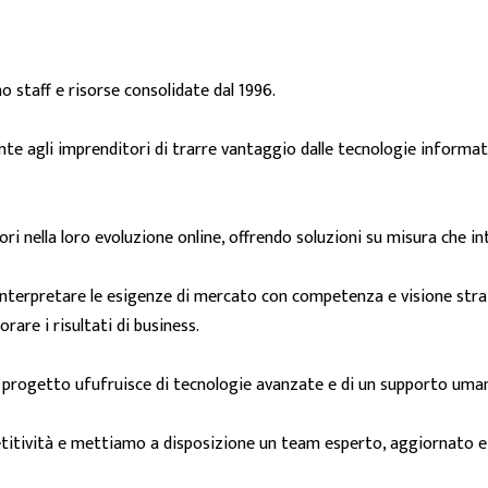
o staff e risorse consolidate dal 1996.
nte agli imprenditori di trarre vantaggio dalle tecnologie informat
ri nella loro evoluzione online, offrendo soluzioni su misura che in
 interpretare le esigenze di mercato con competenza e visione str
orare i risultati di business.
i progetto ufufruisce di tecnologie avanzate e di un supporto uma
titività e mettiamo a disposizione un team esperto, aggiornato e a